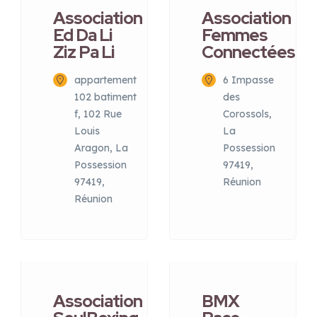
Association
Association
Ed Da Li
Femmes
Ziz Pa Li
Connectées
appartement
6 Impasse
102 batiment
des
f, 102 Rue
Corossols,
Louis
La
Aragon, La
Possession
Possession
97419,
97419,
Réunion
Réunion
Association
BMX