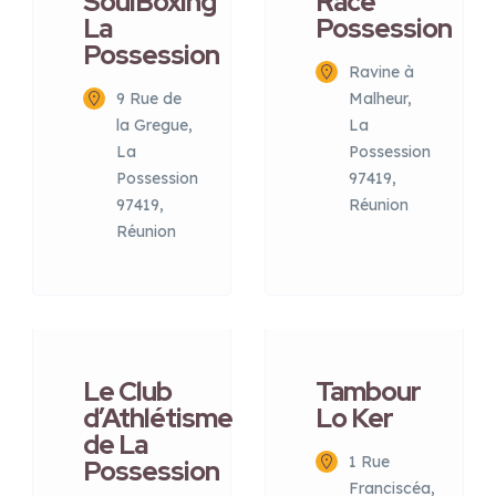
SoulBoxing
Race
La
Possession
Possession
Ravine à
9 Rue de
Malheur,
la Gregue,
La
La
Possession
Possession
97419,
97419,
Réunion
Réunion
Le Club
Tambour
d’Athlétisme
Lo Ker
de La
1 Rue
Possession
Franciscéa,