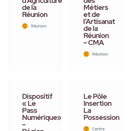
d’Agriculture
des
de la
Métiers
Réunion
et de
l’Artisanat
Réunion
de la
Réunion
– CMA
Réunion
Dispositif
Le Pôle
« Le
Insertion
Pass
La
Numérique»
Possession
–
Centre