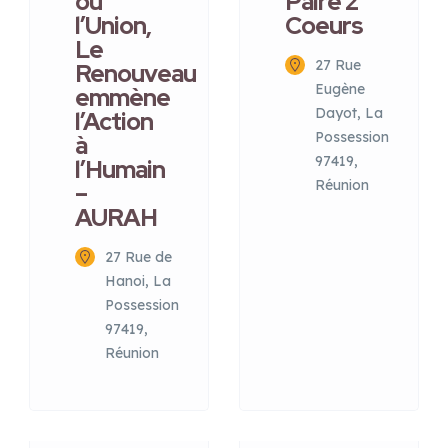
ou
Paire 2
l’Union,
Coeurs
Le
27 Rue
Renouveau
Eugène
emmène
Dayot, La
l’Action
Possession
à
97419,
l’Humain
Réunion
–
AURAH
27 Rue de
Hanoi, La
Possession
97419,
Réunion