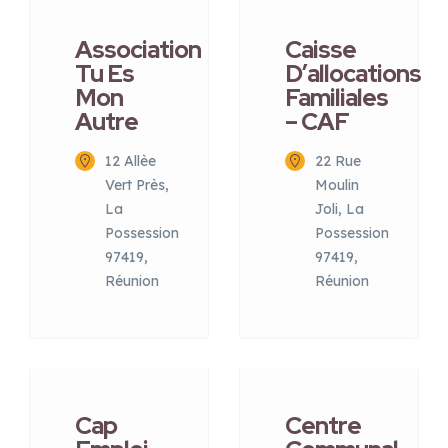
Association
Caisse
Tu Es
D’allocations
Mon
Familiales
Autre
– CAF
12 Allèe
22 Rue
Vert Près,
Moulin
La
Joli, La
Possession
Possession
97419,
97419,
Réunion
Réunion
Cap
Centre